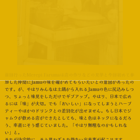
前回行ったMerepi Farumaは店の作りなどの見学と今回初めて参
加した仲間にJamuの味を確かめてもらいたいとの意図があったの
です。が、やはりみんなは土鍋から入れるJamuの色に尻込みしつ
つ、ちょっと味見をしただけでギブアップ。やはり、日本で広め
るには「味」が大切。でも「おいしい」になってしまうとハーブ
ティーやほかのドリンクとの差別化が出せません。もし日本でジ
ャムウが飲める店ができたとしても、味と色はネックになるだろ
う、率直にそう感じていました。「やはり無理なのかもしれな
い」と。
それが決定的に、そう思わざるを得ない出来事が起こります。