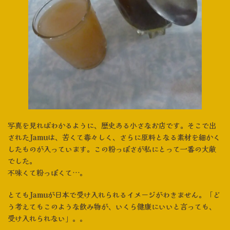
写真を見ればわかるように、歴史ある小さなお店です。そこで出
されたJamuは、苦くて毒々しく、さらに原料となる素材を細かく
したものが入っています。この粉っぽさが私にとって一番の大敵
でした。
不味くて粉っぽくて…。
とてもJamuが日本で受け入れられるイメージがわきません。「ど
う考えてもこのような飲み物が、いくら健康にいいと言っても、
受け入れられない」。。