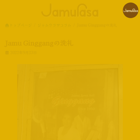
コ
ナ
ン
ビ
テ
ゲ
ン
ー
トップページ
ジャムウラサコラム
Jamu Ginggangの洗礼
ツ
シ
へ
ョ
ス
ン
Jamu Ginggangの洗礼
キ
に
ッ
移
2022年9月23日
プ
動