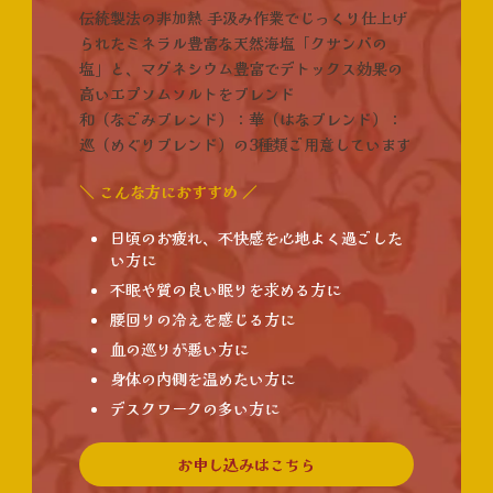
伝統製法の非加熱 手汲み作業でじっくり仕上げ
られたミネラル豊富な天然海塩「クサンバの
塩」と、マグネシウム豊富でデトックス効果の
高いエプソムソルトをブレンド
和（なごみブレンド）：華（はなブレンド）：
巡（めぐりブレンド）の3種類ご用意しています
＼ こんな方におすすめ ／
日頃のお疲れ、不快感を心地よく過ごした
い方に
不眠や質の良い眠りを求める方に
腰回りの冷えを感じる方に
血の巡りが悪い方に
身体の内側を温めたい方に
デスクワークの多い方に
お申し込みはこちら