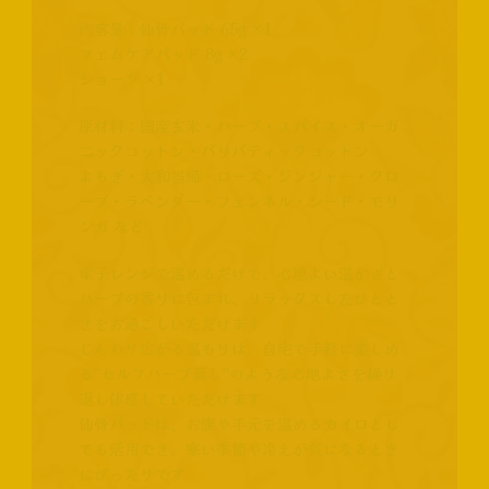
内容量：仙骨パッド 65g ×1
フェムケアパッド 8g ×2
ショーツ ×1
原材料：国産玄米・ハーブ・スパイス・オーガ
ニックコットン・バリバティックコットン
よもぎ・大和当帰・ローズ・ジンジャー・クロ
ーブ・ラベンダー・フェンネル・シード・モリ
ンガ など
電子レンジで温めるだけで、心地よい温かさと
ハーブの香りに包まれ、リラックスしたひとと
きをお過ごしいただけます
じんわり広がる温もりは、自宅で手軽に楽しめ
る“セルフハーブ蒸し”のような心地よさを繰り
返し体感していただけます
仙骨パッドは、お腹や手元を温めるカイロとし
ても活用でき、寒い季節や冷えが気になるとき
にぴったりです