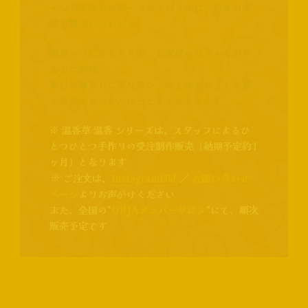
インドネシアのハーブやスパイスに、日本の薬
草を贅沢にブレンド
現役セラピストたちが、お客様のリアルな声を
もとに開発。
毎日の暮らしに寄り添い、心と体をやさしく整
えるジャムゥで、ほっとするひとときを
※ 温香草 温香 シリーズは、スタッフによるひ
とつひとつ手作りの受注制作販売（納期予定約1
ヶ月）となります
※
ご注文は、
InstagramDM
／
お問い合わせ
ページ
よりお声がけください
また、全国の“
OBJAメンバーサロン
”にて、順次
販売予定です