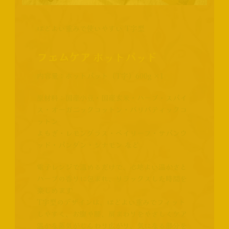
ほどよい重みで使いやすい T字型
フェムケア
ホットパッド
内容量：ホットパット（T字）600g ×1
原材料：国産小豆・国産玄米・ハーブ・スパイ
ス・オーガニックコットン・バリバティックコ
ットン
よもぎ・レモングラス・ベイリーフ・サパンウ
ッド・パンダン・シナモン など
電子レンジで温めるだけで、心地よい温かさと
ハーブの香りに包まれ、リラックスした時間を
楽しめます
T字型のデザインは、ほどよい重みでフィット
しやすく、お腹や腰、肩まわりをやさしくケア
温かな蒸気がじんわり広がり、気になる部分を