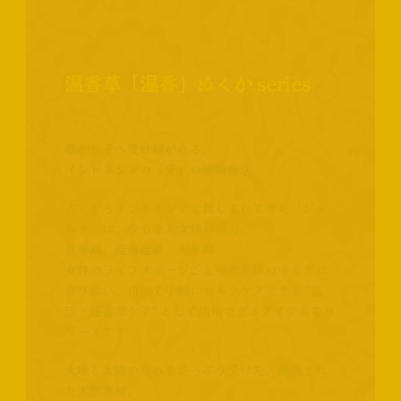
温香草「温香」ぬくか series
母から子へ受け継がれる、
インドネシアの「愛」の植物療法
古くからインドネシアで親しまれてきた「ジャ
ムゥ」は、今もなお女性の味方。
思春期、産前産後、更年期...
女性のライフステージごとの心と体のゆらぎに
寄り添い、自宅で手軽にセルフケアできる "温
活・温香草ケア" として活用できるアイテムをリ
リースです
大地と太陽の恵みをたっぷり受けた、厳選され
た天然素材。