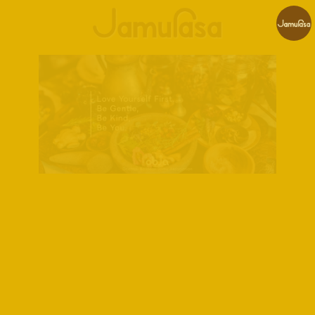
コ
ナ
ン
ビ
テ
ゲ
ン
ー
ツ
シ
へ
ョ
ス
ン
キ
に
ッ
移
プ
動