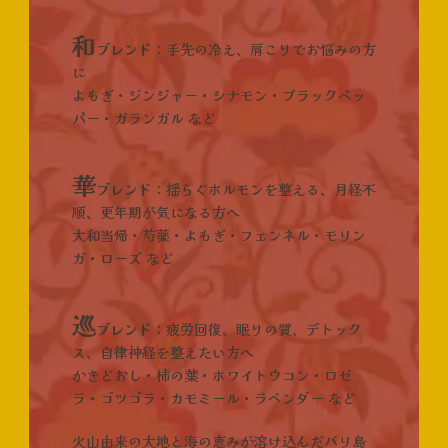
和
ブレンド
：
手先の冷え、肩こりでお悩みの方
に
よもぎ・ジンジャー・シナモン・ブラックペッ
パー・ガランガル など
華
ブレンド
：
揺らぐホルモンを整える、月経不
順、更年期が気になる方へ
大和当帰・芍薬・よもぎ・フェンネル・モリン
ガ・ローズ など
巡
ブレンド
：
疲労回復、眠りの質、デトック
ス、自律神経を整えたい方へ
かきどおし・柿の葉・ホワイトウコン・ロゼ
ラ・ゴツゴラ・カモミール・ラベンダー など
火山由来の大地と海の恵みが溶け込んだバリ島