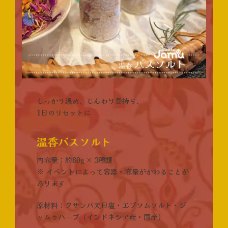
しっかり温め、じんわり長持ち、
1日のリセットに
温香バスソルト
内容量：約80g × 3種類
※ イベントによって容器・容量がかわることが
あります
原材料：クサンバ天日塩・エプソムソルト・ジ
ャムゥハーブ
（インドネシア産・国産）